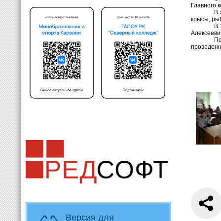
Главного к
В 
крысы, ры
В 
Алексееви
По
проведен
Версия для