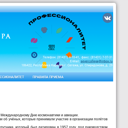
Телефон: (81431) 4-10-41, факс: (81431) 7-37-31
E-Mail:
severcollege@inbox.ru
186422, Республика Карелия г. Сегежа, ул. Спиридонова, д. 29
ССИОНАЛИТЕТ
ПРАВИЛА ПРИЕМА
е Международному Дню космонавтики и авиации.
ли об учёных, которые принимали участие в организации полётов
путника, который был датирован в 1957 году, под руководством