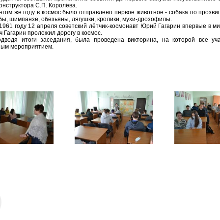
онструктора С.П. Королёва.
этом же году в космос было отправлено первое животное - собака по прозви
бы, шимпанзе, обезьяны, лягушки, кролики, мухи-дрозофилы.
1961 году 12 апреля советский лётчик-космонавт Юрий Гагарин
впервые в ми
ч Гагарин проложил дорогу в космос.
дводя итоги заседания, была проведена викторина, на которой все уч
ным мероприятием.