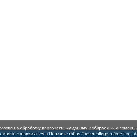
огласие на обработку персональных данных, собираемых с помощь
жно ознакомиться в Политике (https://severcollege.ru/personal_dat