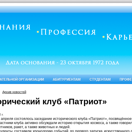
ВАТЕЛЬНОЙ ОРГАНИЗАЦИИ
АБИТУРИЕНТАМ
СТУДЕНТАМ
ПРОФЕ
Архив новостей
орический клуб «Патриот»
 г.
 апреля состоялось заседание исторического клуба «Патриот», посвящённо
астники клуба активно обсуждали историю открытия космоса, а также говори
тников, ракет, а также животных и людей.
уденты составили хронологию событий до первого запуска искусственного с