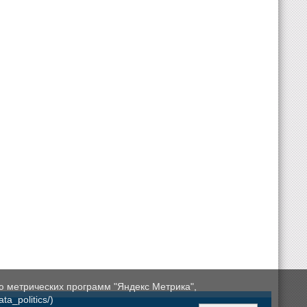
ю метрических программ "Яндекс Метрика",
a_politics/)