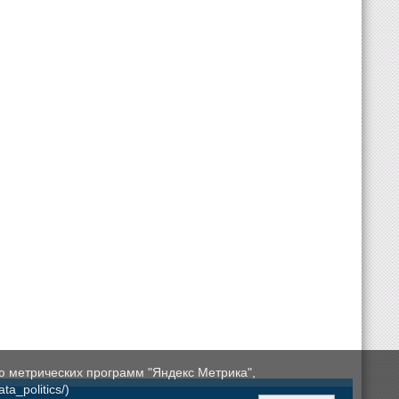
ю метрических программ "Яндекс Метрика",
a_politics/)