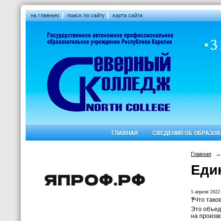
на главную
поиск по сайту
карта сайта
ГЛАВНАЯ
СВЕДЕНИЯ ОБ ОБРАЗО
Главная
→
Еди
5 апреля 2022 
❓Что тако
Это объед
на произв