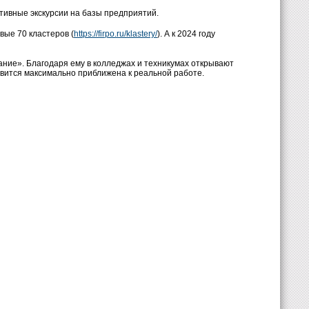
тивные экскурсии на базы предприятий.
вые 70 кластеров (
https://firpo.ru/klastery/
). А к 2024 году
ие». Благодаря ему в колледжах и техникумах открывают
овится максимально приближена к реальной работе.