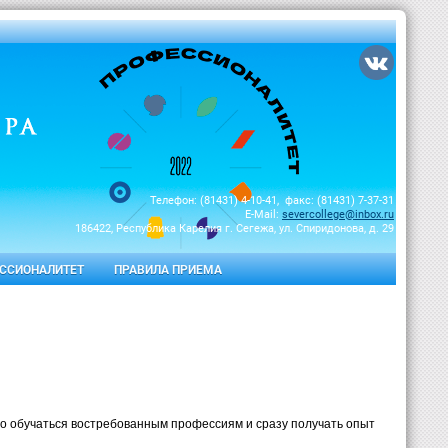
Телефон: (81431) 4-10-41, факс: (81431) 7-37-31
E-Mail:
severcollege@inbox.ru
186422, Республика Карелия г. Сегежа, ул. Спиридонова, д. 29
ССИОНАЛИТЕТ
ПРАВИЛА ПРИЕМА
о обучаться востребованным профессиям и сразу получать опыт