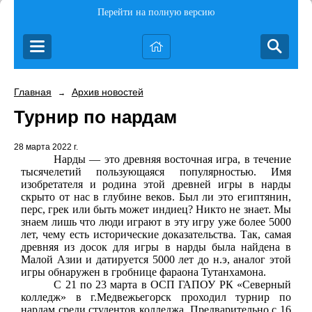
Перейти на полную версию
Главная
Архив новостей
→
Турнир по нардам
28 марта 2022 г.
Нарды — это древняя восточная игра, в течение
тысячелетий пользующаяся популярностью. Имя
изобретателя и родина этой древней игры в нарды
скрыто от нас в глубине веков. Был ли это египтянин,
перс, грек или быть может индиец? Никто не знает. Мы
знаем лишь что люди играют в эту игру уже более 5000
лет, чему есть исторические доказательства. Так, самая
древняя из досок для игры в нарды была найдена в
Малой Азии и датируется 5000 лет до н.э, аналог этой
игры обнаружен в гробнице фараона Тутанхамона.
С 21 по 23 марта в ОСП ГАПОУ РК «Северный
колледж» в г.Медвежьегорск проходил турнир по
нардам среди студентов колледжа. Предварительно с 16