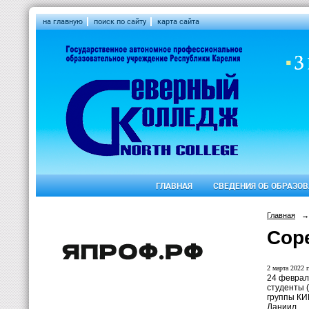
на главную
поиск по сайту
карта сайта
ГЛАВНАЯ
СВЕДЕНИЯ ОБ ОБРАЗО
Главная
→
Сор
2 марта 2022 г
24 феврал
студенты (
группы КИ
Даниил.