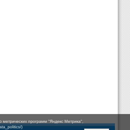
ю метрических программ "Яндекс Метрика",
a_politics/)