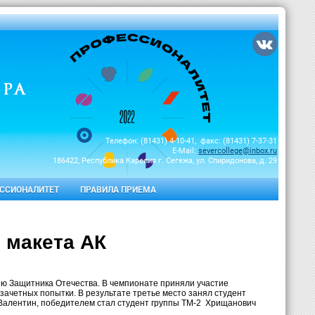
Телефон: (81431) 4-10-41, факс: (81431) 7-37-31
E-Mail:
severcollege@inbox.ru
186422, Республика Карелия г. Сегежа, ул. Спиридонова, д. 29
ССИОНАЛИТЕТ
ПРАВИЛА ПРИЕМА
 макета АК
ню Защитника Отечества. В чемпионате приняли участие
 зачетных попытки. В результате третье место занял студент
Валентин, победителем стал студент группы ТМ-2
Хрищанович