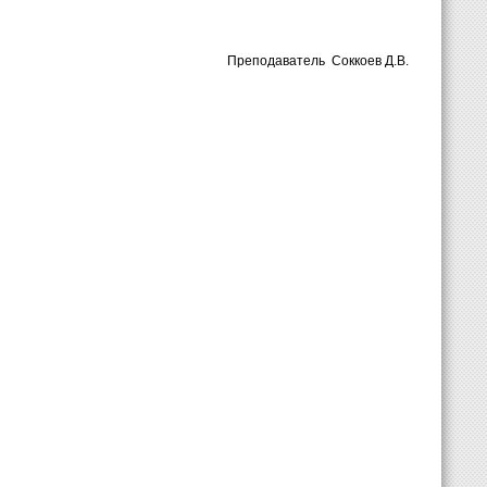
Преподаватель
Соккоев Д.В.