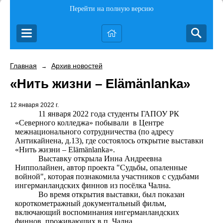
Перейти на полную версию
Главная
Архив новостей
→
«Нить жизни – Elämänlanka»
12 января 2022 г.
11 января 2022 года студенты ГАПОУ РК
«Северного колледжа» побывали
в Центре
межнационального сотрудничества (по адресу
Антикайнена, д.13), где состоялось открытие выставки
«Нить жизни – Elämänlanka».
Выставку открыла Инна Андреевна
Нипполайнен, автор проекта "Судьбы, опаленные
войной", которая познакомила участников с судьбами
ингерманландских финнов из посёлка Чална.
Во время открытия выставки, был показан
короткометражный документальный фильм,
включающий воспоминания ингерманландских
финнов, проживающих в п. Чална.