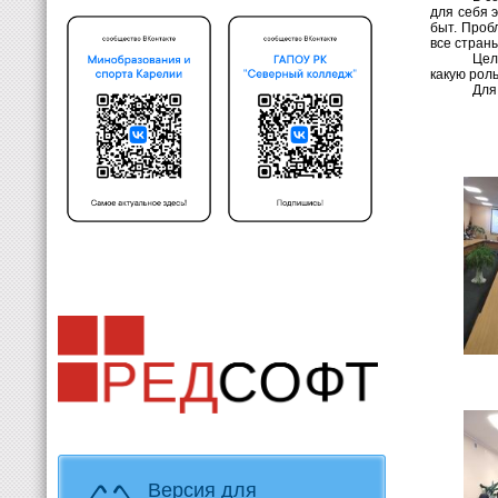
для себя 
быт. Проб
все стран
Цел
какую рол
Для
Версия для