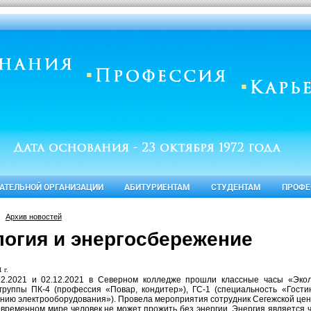
ВАТЕЛЬНОЙ ОРГАНИЗАЦИИ
АБИТУРИЕНТАМ
СТУДЕНТАМ
ПРОФЕ
Архив новостей
логия и энергосбережение
 г.
12.2021 и 02.12.2021
в Северном колледже прошли классные часы «Экол
группы ПК-4 (профессия «Повар, кондитер»), ГС-1 (специальность «Гост
нию электрооборудования»). Провела мероприятия сотрудник Сегежской це
овременном мире человек не может прожить без энергии. Энергия является ч