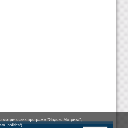
ю метрических программ "Яндекс Метрика",
a_politics/)