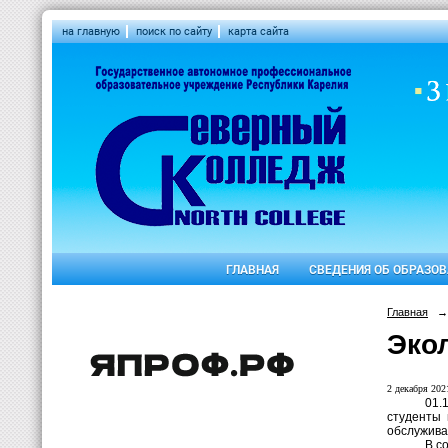
на главную
поиск по сайту
карта сайта
ГЛАВНАЯ
СВЕДЕНИЯ ОБ ОБРАЗО
Главная
→
Эко
2 декабря 2021
01.
студенты 
обслужива
В с