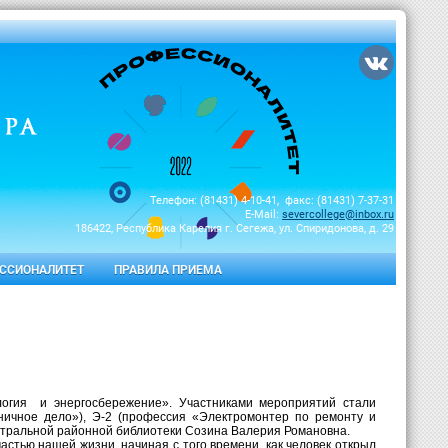
Телефон: (81431) 4-10-41, факс: (81431) 7-37-31
E-Mail:
severcollege@inbox.ru
186422, Республика Карелия г. Сегежа, ул. Спиридонова, д. 29
ССИОНАЛИТЕТ
ПРАВИЛА ПРИЕМА
огия
и энергосбережение». Участниками мероприятий стали
иничное дело»), Э-2 (профессия «Электромонтер по ремонту и
нтральной районной библиотеки Созина Валерия Романовна.
астью нашей жизни, начиная с того времени, как человек открыл