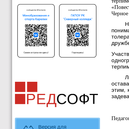
терпим
«Повес
Черное
Н
поним
толер
дружбе
Участ
одног
терпим
Л
остава
этим,
задева
Педаго
Версия для