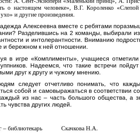
ости: А. Сент-Экзюпери «Маленький принц», А. Прист
ть о настоящем человеке», В.Г. Короленко «Слепой
 ухо» и другие произведения.
адежда Алексеевна вместе с ребятами по
размыш
ании? Разделившись на 2 команды,
выбирали из
антности и интолерантности. Вниманию подростк
 и бережном к ней отношении.
вуя в игре «Комплименты», учащиеся отметили
руппников. Надеемся, что такие встречи пойдут
ыми друг к другу и чужому мнению.
юдям следует отчетливо понимать, что кажд
ться собой и самовыражаться в соответствии со
 каждый из нас – часть большого общества, а 
ть чувства других людей.
г – библиотекарь
Скачкова Н.А.