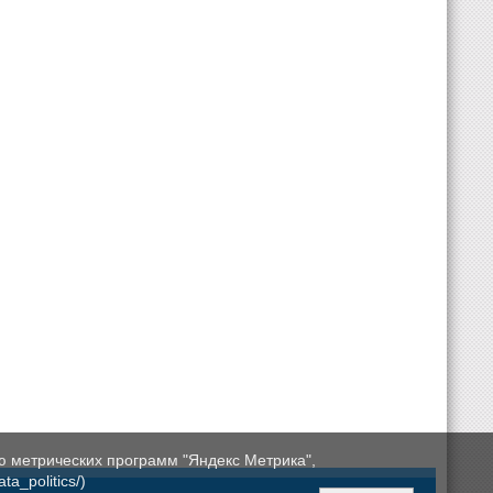
ю метрических программ "Яндекс Метрика",
a_politics/)