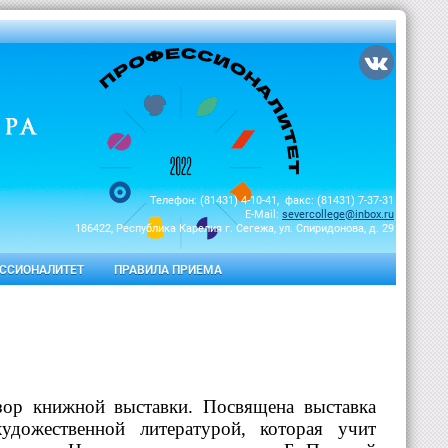
Телефон: (81431) 4-10-41, факс: (81431) 7-37-31
E-Mail:
severcollege@inbox.ru
186422, Республика Карелия г. Сегежа, ул. Спиридонова, д. 29
ССИОНАЛИТЕТ
ПРАВИЛА ПРИЕМА
зор книжной выставки. Посвящена выставка
художественной литературой, которая учит