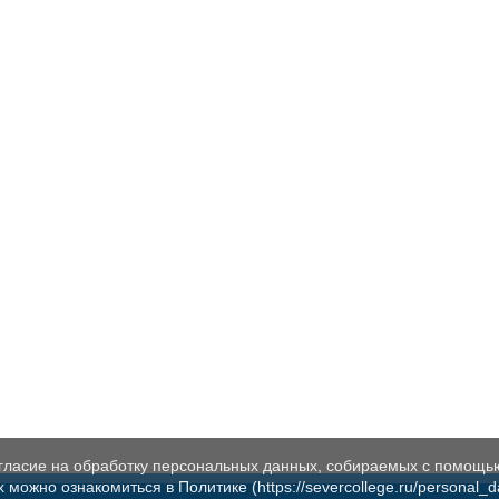
огласие на обработку персональных данных, собираемых с помощь
жно ознакомиться в Политике (https://severcollege.ru/personal_dat