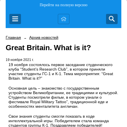
Перейти на полную версию
Главная
Архив новостей
→
Great Britain. What is it?
19 ноября 2021 г.
19 ноября состоялось первое заседание студенческого
клуба “
Student
’
s
Research
Club
”, в котором приняли
участие студенты ГС-1 и К-1. Тема мероприятия: “
Great
Britain
.
What
is
it
?”
Основная цель – знакомство с государственным
устройством Великобритании, ее традициями и культурой.
Студенты посмотрели фильм, в котором узнали о
фестивале
Royal
Military
Tattoo
”, традиционной еде и
особенностях менталитета англичан.
Свои знания студенты смогли показать в ходе
интеллектуальной игры. Победителем стала команда
студентов группы К-1. Поздравляем победителей!