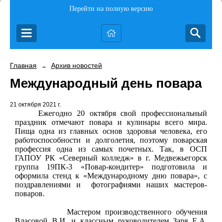
Перейти на полную версию
Главная
Архив новостей
→
Международный день повара
21 октября 2021 г.
Ежегодно 20 октября свой профессиональный
праздник отмечают повара и кулинары всего мира.
Пища одна из главных основ здоровья человека, его
работоспособности и долголетия, поэтому поварская
профессия одна из самых почетных. Так, в ОСП
ГАПОУ РК «Северный колледж» в г. Медвежьегорск
группа 19ПК-3 «Повар-кондитер» подготовила и
оформила стенд к «Международному дню повара», с
поздравлениями и
фотографиями наших мастеров-
поваров.
Мастером производственного обучения
Власовой В.И. и классным руководителем Заря Е.А.