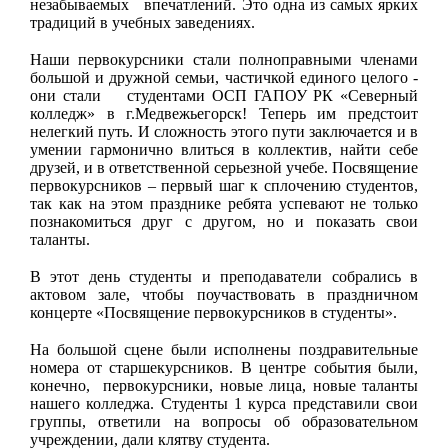
незабываемых впечатлений. Это одна из самых ярких
традиций в учебных заведениях.
Наши первокурсники стали полноправными членами
большой и дружной семьи, частичкой единого целого -
они стали студентами
ОСП ГАПОУ РК «Северный
колледж» в г.Медвежьегорск!
Теперь им предстоит
нелегкий путь. И сложность этого пути заключается и в
умении гармонично влиться в коллектив, найти себе
друзей, и в ответственной серьезной учебе. Посвящение
первокурсников – первый шаг к сплочению студентов,
так как на этом празднике ребята успевают не только
познакомиться друг с другом, но и показать свои
таланты.
В этот день студенты и преподаватели собрались в
актовом зале, чтобы поучаствовать в праздничном
концерте «Посвящение первокурсников в студенты».
На большой сцене были исполнены поздравительные
номера от старшекурсников. В центре события были,
конечно,
первокурсники, новые лица, новые таланты
нашего колледжа. Студенты 1 курса представили свои
группы, ответили на вопросы об образовательном
учреждении, дали клятву студента.