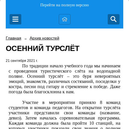
Перейти на полную версию
Главная
Архив новостей
→
ОСЕННИЙ ТУРСЛЁТ
21 сентября 2021 г.
По традиции начало учебного года мы начинаем
с проведения туристического слёта на водопадной
поляне. Осенний турслёт – это буря невероятных
эмоций, знакомств, различных состязаний, посиделки у
костра, песни под гитару и стремление к победе. Даже
погода была благосклонна к нам.
Участие в мероприятии приняло 8 команд
студентов и команда педагогов. На открытии турслёта
участники представили свои команды (название,
девиз). Затем началась соревновательная программа.
Каждая команда должна была пройти 10 станций, на
которых участники показали свои знания о родном