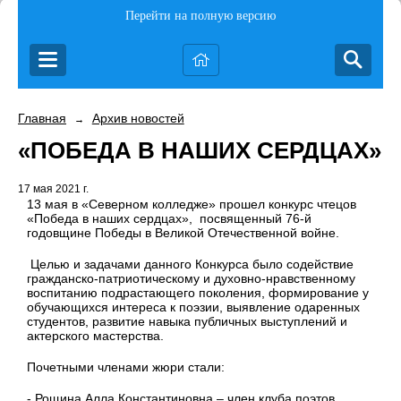
Перейти на полную версию
Главная
Архив новостей
→
«ПОБЕДА В НАШИХ СЕРДЦАХ»
17 мая 2021 г.
13 мая в «Северном колледже» прошел конкурс чтецов
«Победа в наших сердцах»,
посвященный 76-й
годовщине Победы в Великой Отечественной войне.
Целью и задачами данного Конкурса было содействие
гражданско-патриотическому и духовно-нравственному
воспитанию подрастающего поколения, формирование у
обучающихся интереса к поэзии, выявление одаренных
студентов, развитие навыка публичных выступлений и
актерского мастерства.
Почетными членами жюри стали:
- Рощина Алла Константиновна – член клуба поэтов