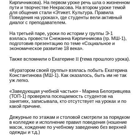
Кирпичникова). На первом уроке речь шла о жизненном
пути и творчестве Некрасова. На втором уроке темой
для общения стали «Этикет. Культура. Правила
Поведения на уроках», где студенты вели активный
диалог с преподавателем.
На третьей паре, уроки по истории у группы Э-1
взялась провести Снежанна Кирпичникова (гр. МШ-1),
подготовив презентацию по теме «Социальное и
экономическое развитие 18 века».
Также вспомнили о Екатерине
II
(
тема прошлого урока).
«Куратором своей группы» взялась побыть Екатерина
Константинова (МШ-1). Как оказалось, быть им не так
уж легко
.
«Заведующая учебной частью» - Марина Белогривцева
(ТОП-1) проверяла посещаемость студентов на
занятиях, записывала, кто отсутствует на уроках и по
какой причине.
Дежурные по этажам и столовой смотрели за порядком
в колледже и исполнение правил поведения (ношение
масок, хождение по учебному заведению без верхней
одежды и т.д.)