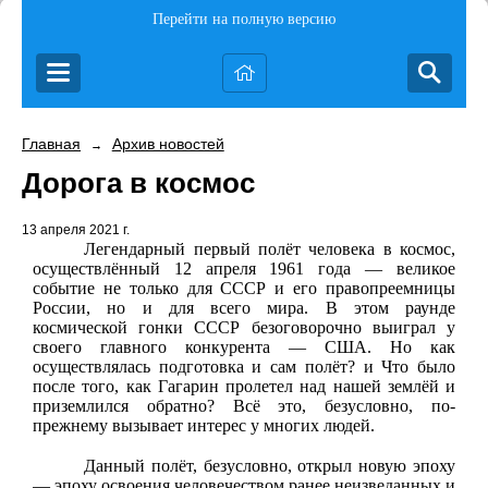
Перейти на полную версию
Главная
Архив новостей
→
Дорога в космос
13 апреля 2021 г.
Легендарный первый полёт человека в космос,
осуществлённый 12 апреля 1961 года — великое
событие не только для СССР и его правопреемницы
России, но и для всего мира. В этом раунде
космической гонки СССР безоговорочно выиграл у
своего главного конкурента — США. Но как
осуществлялась подготовка и сам полёт? и Что было
после того, как Гагарин пролетел над нашей землёй и
приземлился обратно? Всё это, безусловно, по-
прежнему вызывает интерес у многих людей.
Данный полёт, безусловно, открыл новую эпоху
— эпоху освоения человечеством ранее неизведанных и