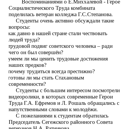
Воспоминаниями о Е.Миххалевой - Герое
Социалистического Труда комбината
поделилась ветеран колледжа Г.С.Степанова.
Студенты очень активно обсуждали такие
вопросы:
·
как давно в нашей стране стали чествовать
людей труда?
·
трудовой подвиг советского человека – ради
чего он был совершён?
·
умеем ли мы ценить трудовые достижения
наших предков?
·
почему трудиться всегда престижно?
·
готовы ли мы стать Стахановым
современности?
Студенты с большим интересом посмотрели
видеоролики, в которых современные Герои
Труда Г.А. Ефремов и Л. Рошаль обращались с
напутственными словами к молодёжи.
С пожеланиями к студентам обратилась
Председатель Сегежского районного Совета
ветеранов Н.А. Ратникова.