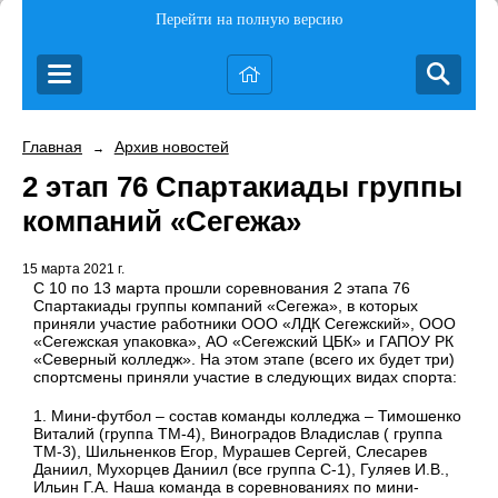
Перейти на полную версию
Главная
Архив новостей
→
2 этап 76 Спартакиады группы
компаний «Сегежа»
15 марта 2021 г.
С 10 по 13 марта прошли соревнования 2 этапа 76
Спартакиады группы компаний «Сегежа», в которых
приняли участие работники ООО «ЛДК Сегежский», ООО
«Сегежская упаковка», АО «Сегежский ЦБК» и ГАПОУ РК
«Северный колледж». На этом этапе (всего их будет три)
спортсмены приняли участие в следующих видах спорта:
1. Мини-футбол – состав команды колледжа – Тимошенко
Виталий (группа ТМ-4), Виноградов Владислав ( группа
ТМ-3), Шильненков Егор, Мурашев Сергей, Слесарев
Даниил, Мухорцев Даниил (все группа С-1), Гуляев И.В.,
Ильин Г.А. Наша команда в соревнованиях по мини-