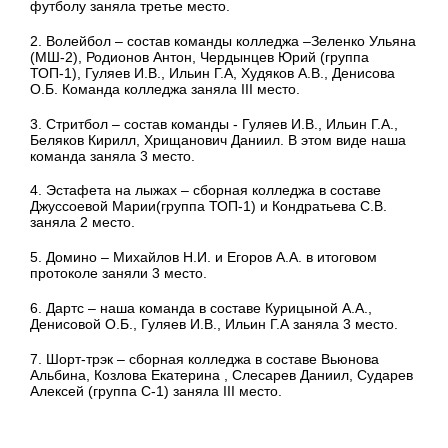
футболу заняла третье место.
2. Волейбол – состав команды колледжа –Зеленко Ульяна
(МШ-2), Родионов Антон, Чердынцев Юрий (группа
ТОП-1), Гуляев И.В., Ильин Г.А, Худяков А.В., Денисова
О.Б. Команда колледжа заняла III место.
3. Стритбол – состав команды - Гуляев И.В., Ильин Г.А.,
Беляков Кирилл, Хрищанович Даниил. В этом виде наша
команда заняла 3 место.
4. Эстафета на лыжах – сборная колледжа в составе
Джуссоевой Марии(группа ТОП-1) и Кондратьева С.В.
заняла 2 место.
5. Домино – Михайлов Н.И. и Егоров А.А. в итоговом
протоколе заняли 3 место.
6. Дартс – наша команда в составе Курицыной А.А.,
Денисовой О.Б., Гуляев И.В., Ильин Г.А заняла 3 место.
7. Шорт-трэк – сборная колледжа в составе Вьюнова
Альбина, Козлова Екатерина , Слесарев Даниил, Сударев
Алексей (группа С-1) заняла III место.