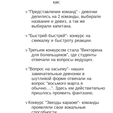
как:
"Представление команд" - девочки
v
делились на 2 команды, выбирали
название и девиз, а так же
выбирали капитана.
"Быстрей-быстрей"- конкурс на
v
смекалку и быстроту реакции.
Третьим конкурсом стала "Викторина
v
для болельщиков", где студенты
отвечали на вопросы ведущих.
"Вопрос на засыпку"- наших
v
замечательные девчонки в
шутливой форме отвечали на
вопрос "восьмого марта я
обычно....". Здесь им действительно
пришлось проявить фантазию.
Конкурс "Звезды караоке"- команды
v
проявляли свои вокальные
способности.