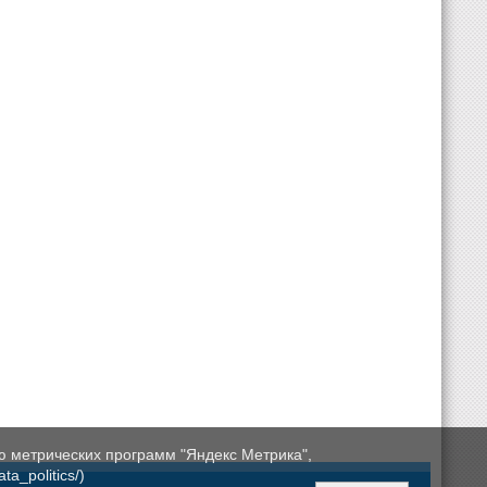
ю метрических программ "Яндекс Метрика",
a_politics/)