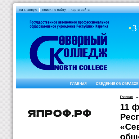
на главную
поиск по сайту
карта сайта
ГЛАВНАЯ
СВЕДЕНИЯ ОБ ОБРАЗО
Главная
→
11 
Рес
«Се
общ