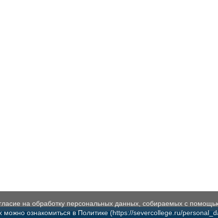
огласие на обработку персональных данных, собираемых с помощь
жно ознакомиться в Политике (https://severcollege.ru/personal_dat