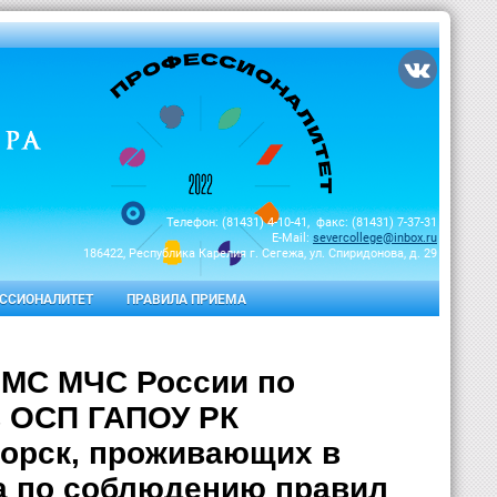
Телефон: (81431) 4-10-41, факс: (81431) 7-37-31
E-Mail:
severcollege@inbox.ru
186422, Республика Карелия г. Сегежа, ул. Спиридонова, д. 29
ССИОНАЛИТЕТ
ПРАВИЛА ПРИЕМА
ГИМС МЧС России по
в ОСП ГАПОУ РК
горск, проживающих в
а по соблюдению правил