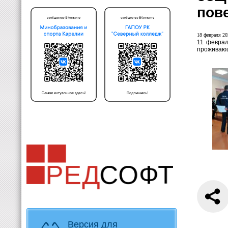
пов
18 февраля 20
11 феврал
проживающ
Версия для