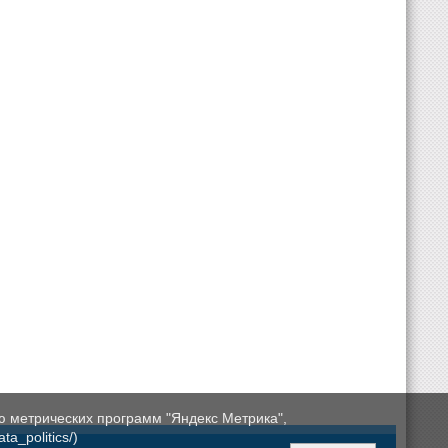
ю метрических программ "Яндекс Метрика",
a_politics/)