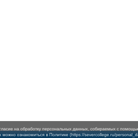
огласие на обработку персональных данных, собираемых с помощь
жно ознакомиться в Политике (https://severcollege.ru/personal_dat