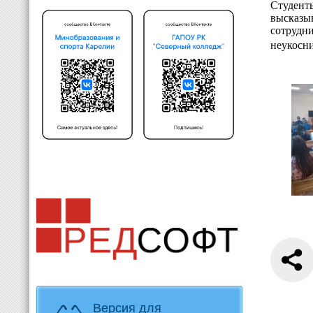
Студент
высказы
сотрудн
неукосн
Версия для