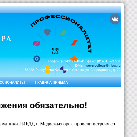
Телефон: (81431) 4-10-41, факс: (81431) 7-37-31
E-Mail:
severcollege@inbox.ru
186422, Республика Карелия г. Сегежа, ул. Спиридонова, д. 29
ССИОНАЛИТЕТ
ПРАВИЛА ПРИЕМА
жения обязательно!
трудники ГИБДД г. Медвежьегорск провели встречу со