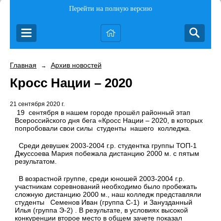
Перейти на полную версию
Главная
Архив новостей
→
Кросс Нации – 2020
21 сентября 2020 г.
19
сентября в нашем городе прошёл районный этап
Всероссийского дня бега «Кросс Нации – 2020, в которых
попробовали свои силы
студенты
нашего
колледжа.
Среди девушек 2003-2004 г.р. студентка группы ТОП-1
Джуссоева Мария побежала дистанцию 2000 м. с пятым
результатом.
В возрастной группе, среди юношей 2003-2004 г.р.
участникам соревнований необходимо было пробежать
сложную дистанцию 2000 м., наш колледж представляли
студенты
Семенов Иван (группа С-1)
и Занузданный
Илья (группа Э-2) . В результате, в условиях высокой
конкуренции второе место в общем зачете показал