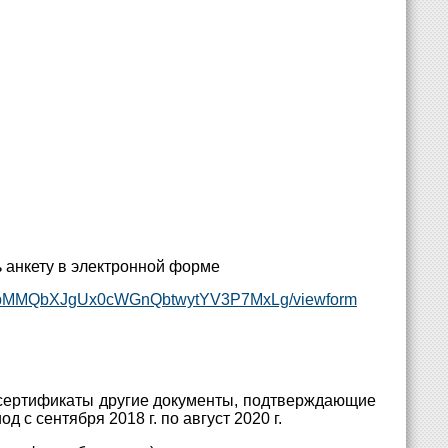
ь анкету в электронной форме
S9mpMMQbXJgUx0cWGnQbtwytYV3P7MxLg/viewform
 сертификаты другие документы, подтверждающие
 с сентября 2018 г. по август 2020 г.