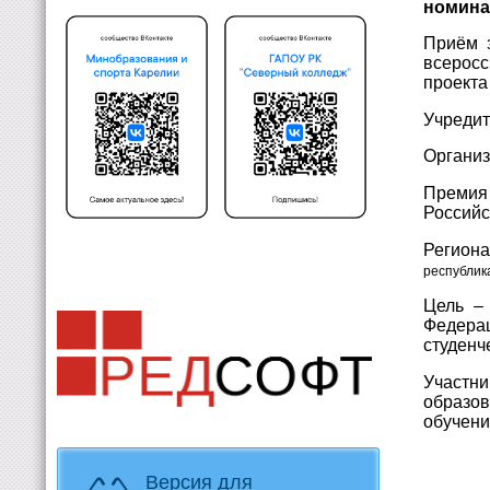
номин
Приём з
всерос
проекта
Учредит
Организ
Премия
Российс
Региона
республик
Цель –
Федерац
студенч
Участн
образов
обучени
Версия для