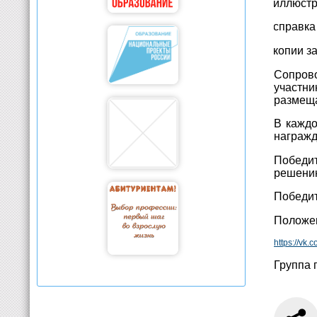
·
иллюстр
·
справка
·
копии з
Сопров
участни
размеща
В каждо
награжд
Победит
решению
Победит
Положе
https://v
Группа 