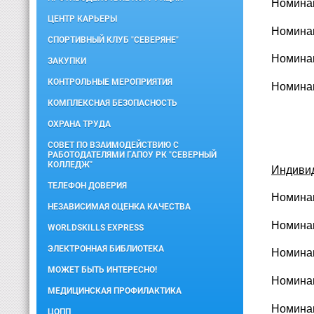
Номинац
ЦЕНТР КАРЬЕРЫ
Номинац
СПОРТИВНЫЙ КЛУБ "СЕВЕРЯНЕ"
Номинац
ЗАКУПКИ
КОНТРОЛЬНЫЕ МЕРОПРИЯТИЯ
Номинац
КОМПЛЕКСНАЯ БЕЗОПАСНОСТЬ
ОХРАНА ТРУДА
СОВЕТ ПО ВЗАИМОДЕЙСТВИЮ С
РАБОТОДАТЕЛЯМИ ГАПОУ РК "СЕВЕРНЫЙ
КОЛЛЕДЖ"
Индиви
ТЕЛЕФОН ДОВЕРИЯ
Номинац
НЕЗАВИСИМАЯ ОЦЕНКА КАЧЕСТВА
Номинац
WORLDSKILLS EXPRESS
ЭЛЕКТРОННАЯ БИБЛИОТЕКА
Номинац
МОЖЕТ БЫТЬ ИНТЕРЕСНО!
Номинац
МЕДИЦИНСКАЯ ПРОФИЛАКТИКА
Номинац
ЦОПП