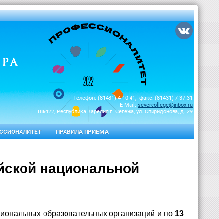
Телефон: (81431) 4-10-41, факс: (81431) 7-37-31
E-Mail:
severcollege@inbox.ru
186422, Республика Карелия г. Сегежа, ул. Спиридонова, д. 29
ССИОНАЛИТЕТ
ПРАВИЛА ПРИЕМА
йской национальной
иональных образовательных организаций и по
13