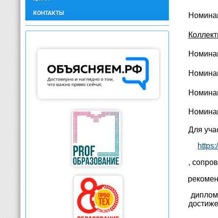
КОНТАКТЫ
Номинац
Коллект
Номинац
Номинац
Номинац
Номинац
Для уча
http
, сопро
·
рекомен
·
диплом
достиже