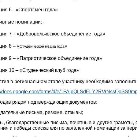
ия 6 - «Спортсмен года»
ивные номинации:
ия 7 – «Добровольческое объединение года»
ия 8 – «
»
Студенческое медиа года
ия 9 – «Патриотическое объединение года»
ия 10 – «Студенческий клуб года»
стия в региональном этапе участнику необходимо заполнит
s://docs.google.com/forms/d/e/1FAIpQLSdEl-Y2RVrNssQoS
водив рядом подтверждающих документов:
дательные письма, резюме, отзывы;
ы, благодарственные письма, почетные и другие грамоты,
ния и победы соискателя по заявленной номинации за период