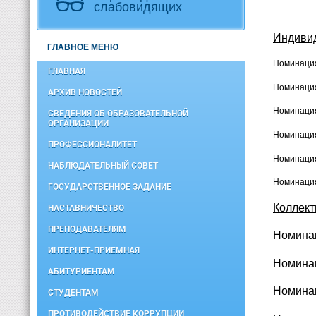
слабовидящих
Индиви
ГЛАВНОЕ МЕНЮ
Номинация
ГЛАВНАЯ
Номинация
АРХИВ НОВОСТЕЙ
Номинация
СВЕДЕНИЯ ОБ ОБРАЗОВАТЕЛЬНОЙ
ОРГАНИЗАЦИИ
Номинация
ПРОФЕССИОНАЛИТЕТ
Номинация
НАБЛЮДАТЕЛЬНЫЙ СОВЕТ
Номинация
ГОСУДАРСТВЕННОЕ ЗАДАНИЕ
Коллект
НАСТАВНИЧЕСТВО
ПРЕПОДАВАТЕЛЯМ
Номинац
ИНТЕРНЕТ-ПРИЕМНАЯ
Номинац
АБИТУРИЕНТАМ
Номинац
СТУДЕНТАМ
ПРОТИВОДЕЙСТВИЕ КОРРУПЦИИ