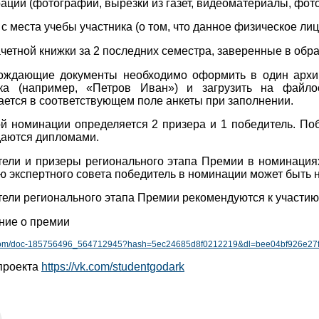
ации (фотографии, вырезки из газет, видеоматериалы, фотог
 с места учебы участника (о том, что данное физическое ли
ачетной книжки за 2 последних семестра, заверенные в обр
ождающие документы необходимо оформить в один архив
ка (например, «Петров Иван») и загрузить на файлообме
ется в соответствующем поле анкеты при заполнении.
й номинации определяется 2 призера и 1 победитель. По
аются дипломами.
ели и призеры регионального этапа Премии в номинация
 экспертного совета победитель в номинации может быть 
ели регионального этапа Премии рекомендуются к участию
ние о премии
k.com/doc-185756496_564712945?hash=5ec24685d8f0212219&dl=bee04bf926e27
проекта
https://vk.com/studentgodark