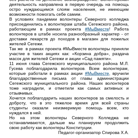
деятельность направлена в первую очередь на помощь
остро нуждающимся слоям населения, не имеющим
возможности помогать себе самим.
В условиях пандемии волонтеры Северного колледжа
присоединились к
волонтерам штаба Сегежского района,
работающим в рамках проекта
#МыВместе
! Работа
волонтеров в штабе носила разнообразный характер - от
доставки лекарств до походов в магазин для пожилых
жителей Сегежи.
Так же в рамках проекта #МыВместе волонтеры приняли
участие в таких акциях как: «Корзина добра», раздача
масок для жителей Сегежи и акции «Сад памяти».
11 июня глава Сегежского муниципального района М.Л.
Гусева поблагодарила волонтеров. Всем волонтерам,
которые работали в рамках акции
#МыВместе
,
вручили
благодарственные письма от главы администрации
Сегежского муниципального района. Наших волонтеров
тоже наградили, и отметили как самых активных и
отзывчивых.
Хочется поблагодарить наших волонтеров за смелость и
доброту, что в это тяжелое время для всей страны
студенты оказали неизмеримую помощь всем, кто
нуждался в ней.
Но на этом волонтеры Северного Колледжа не
останавливаются, дальше мы планируем продолжить
свою работу как волонтеры Конституции.
Педагог-организатор Спирова Х.А.