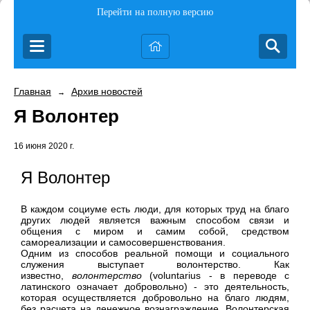
Перейти на полную версию
Главная
Архив новостей
→
Я Волонтер
16 июня 2020 г.
Я Волонтер
В каждом социуме есть люди, для которых труд на благо
других людей является важным способом связи и
общения с миром и самим собой, средством
самореализации и самосовершенствования.
Одним из способов реальной помощи и социального
служения выступает волонтерство. Как
известно,
волонтерство
(voluntarius - в переводе с
латинского означает добровольно) - это деятельность,
которая осуществляется добровольно на благо людям,
без расчета на денежное вознаграждение. Волонтерская