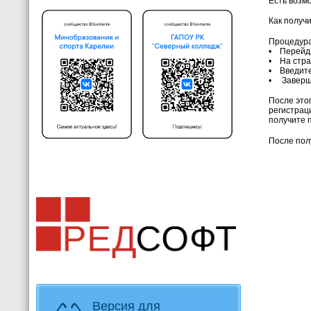
Есть возм
Как получ
Процедура
•
Перейд
• На стра
• Введите
• Заверши
После это
регистрац
получите п
После пол
Версия для