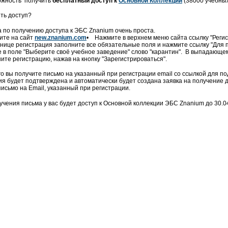
ожность получить
бесплатный доступ к
Основной Коллекции
(38000 учебных
ить доступ?
 по получению доступа к ЭБС Znanium очень проста.
ите на сайт
new.znanium.com
• Нажмите в верхнем меню сайта ссылку "Регис
нице регистрация заполните все обязательные поля и нажмите ссылку "Для п
 в поле "Выберите своё учебное заведение" слово "карантин". В выпадающем
те регистрацию, нажав на кнопку "Зарегистрироваться".
го вы получите письмо на указанный при регистрации email со ссылкой для 
ия будет подтверждена и автоматически будет создана заявка на получение до
исьмо на Email, указанный при регистрации.
учения письма у вас будет доступ к Основной коллекции ЭБС Znanium до 30.04