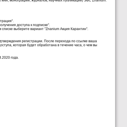
 книг, монографий, журналов, научных публикаций) ЭБС Znanium.
трация".
олучения доступа к подписке".
 списке выберите вариант "Znanium Акция Карантин".
подтверждения регистрации. После перехода по ссылке ваша
ступа, которая будет обработана в течение часа, о чем вы
.2020 года.