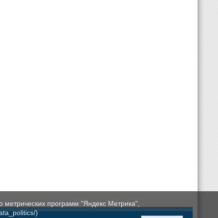
ю метрических программ "Яндекс Метрика",
a_politics/)