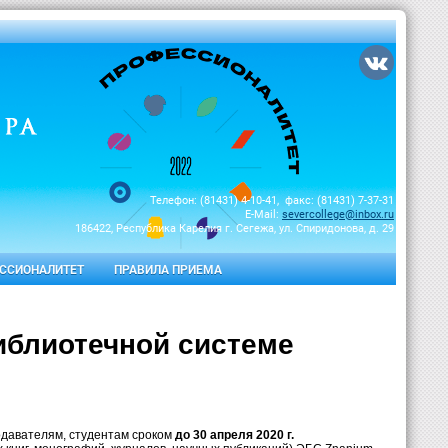
Телефон: (81431) 4-10-41, факс: (81431) 7-37-31
E-Mail:
severcollege@inbox.ru
186422, Республика Карелия г. Сегежа, ул. Спиридонова, д. 29
ССИОНАЛИТЕТ
ПРАВИЛА ПРИЕМА
иблиотечной системе
давателям, студентам сроком
до 30 апреля 2020 г.