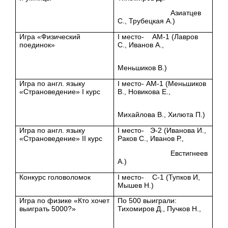
Азиатцев
С., Трубецкая А.)
Игра «Физический
I место- АМ-1 (Лавров
поединок»
С., Иванов А.,
Меньшиков В.)
Игра по англ. языку
I место- АМ-1 (Меньшиков
«Страноведение» I курс
В., Новикова Е.,
Михайлова В., Хилюта П.)
Игра по англ. языку
I место- Э-2 (Иванова И.,
«Страноведение» II курс
Раков С., Иванов Р.,
Евстигнеев
А.)
Конкурс головоломок
I место- С-1 (Тупков И,
Мышев Н.)
Игра по физике «Кто хочет
По 500 выиграли:
выиграть 5000?»
Тихомиров Д., Пучков Н.,