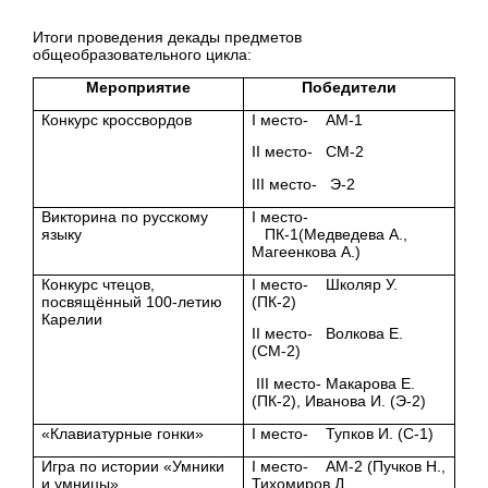
Итоги проведения декады предметов
общеобразовательного цикла:
Мероприятие
Победители
Конкурс кроссвордов
I место- АМ-1
II место- СМ-2
III место- Э-2
Викторина по русскому
I место-
языку
ПК-1(Медведева А.,
Магеенкова А.)
Конкурс чтецов,
I место- Школяр У.
посвящённый 100-летию
(ПК-2)
Карелии
II место- Волкова Е.
(СМ-2)
III место- Макарова Е.
(ПК-2), Иванова И. (Э-2)
«Клавиатурные гонки»
I место- Тупков И. (С-1)
Игра по истории «Умники
I место- АМ-2 (Пучков Н.,
и умницы»
Тихомиров Д,.