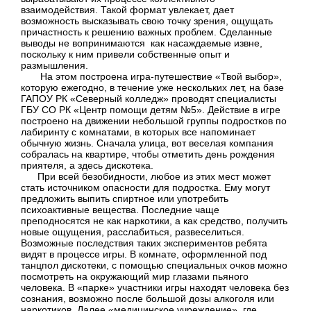
взаимодействия. Такой формат увлекает, дает
возможность высказывать свою точку зрения, ощущать
причастность к решению важных проблем. Сделанные
выводы не вопринимаются как насаждаемые извне,
поскольку к ним привели собственные опыт и
размышления.
На этом построена игра-путешествие «Твой выбор»,
которую ежегодно, в течение уже нескольких лет, на базе
ГАПОУ РК «Северный колледж» проводят специалисты
ГБУ СО РК «Центр помощи детям №5». Действие в игре
построено на движении небольшой группы подростков по
лабиринту с комнатами, в которых все напоминает
обычную жизнь. Сначала улица, вот веселая компания
собралась на квартире, чтобы отметить день рождения
приятеля, а здесь дискотека.
При всей безобидности, любое из этих мест может
стать источником опасности для подростка. Ему могут
предложить выпить спиртное или употребить
психоактивные вещества. Последние чаще
преподносятся не как наркотики, а как средство, получить
новые ощущения, расслабиться, развеселиться.
Возможные последствия таких экспериментов ребята
видят в процессе игры. В комнате, оформленной под
танцпол дискотеки, с помощью специальных очков можно
посмотреть на окружающий мир глазами пьяного
человека. В «парке» участники игры находят человека без
сознания, возможно после большой дозы алкоголя или
наркотиков. Далее «медицинское учреждение», где