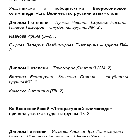
Участниками и победителями
Всероссийской
олимпиады
«Его Величество русский язык»
стали:
Диплом
I
степени
–
Пучков Никита, Сергеев Никита,
Панков Тимофей – студенты группы АМ–2 ,
Иванова Ирина (Э–2), ,
Сырова Валерия, Владимирова Екатерина – группа ПК–
2
Диплом
II
степени
–
Тихомиров Дмитрий (АМ–2),
Волкова Екатерина, Крылова Полина – студенты
группы МС–2,
Камаева Антонина (ПК–2)
Во
Всероссийской
«Литературной олимпиаде»
приняли участие студенты группы ПК–2 :
Диплом
I
степени
–
Исакова Александра, Конжезерова
Полина, Макарова Екатерина, Школяр Ульяна