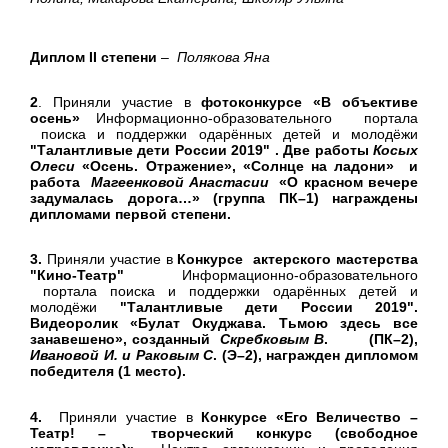
Диплом
II
степени
–
Полякова Яна
2
. Приняли участие в
фотоконкурсе «В объективе
осень»
Информационно-образовательного портала
поиска и поддержки одарённых детей и молодёжи
"
Талантливые дети России 2019" . Две работы
Косых
Олеси
«Осень. Отражение», «Солнце на ладони» и
работа
Магеенковой Анастасии
«О красном вечере
задумалась дорога…» (группа ПК–1) награждены
дипломами первой степени.
3.
Приняли участие в
Конкурсе актерского мастерства
"Кино-Театр"
Информационно-образовательного
портала поиска и поддержки одарённых детей и
молодёжи
"
Талантливые дети России 2019".
Видеоролик «Булат Окуджава. Тьмою здесь все
занавешено», созданный
Скребковым В
. (ПК–2),
Ивановой И. и Раковым С
. (Э–2), награжден дипломом
победителя (1 место).
4.
Приняли участие в
Конкурсе
«Его Величество –
Театр! – творческий конкурс (свободное