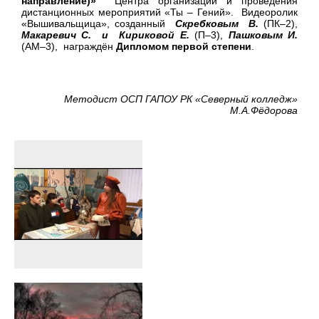
направление)»
Центра организации и проведения
дистанционных мероприятий «Ты – Гений». Видеоролик
«Вышивальщица», созданный
Скребковым В
.
(ПК–2),
Макаревич С. и Кириковой Е
.
(П–3),
Пашковым И.
(АМ–3), награждён
Дипломом первой степени
.
Методист ОСП ГАПОУ РК «Северный колледж»
М.А.Фёдорова