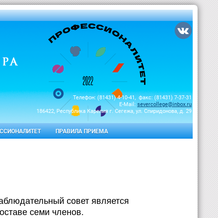
Телефон: (81431) 4-10-41, факс: (81431) 7-37-31
E-Mail:
severcollege@inbox.ru
186422, Республика Карелия г. Сегежа, ул. Спиридонова, д. 29
ССИОНАЛИТЕТ
ПРАВИЛА ПРИЕМА
Наблюдательный совет является
оставе семи членов.