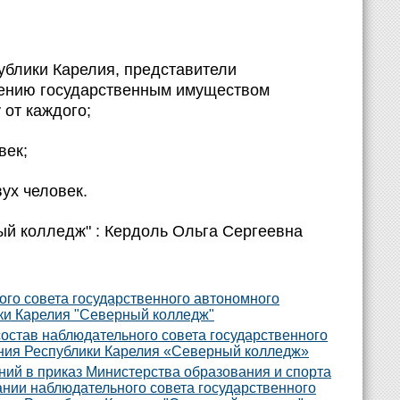
ублики Карелия, представители
лению государственным имуществом
 от каждого;
век;
ух человек.
й колледж" : Кердоль Ольга Сергеевна
ого совета государственного автономного
ки Карелия "Северный колледж"
состав наблюдательного совета государственного
ния Республики Карелия «Северный колледж»
ний в приказ Министерства образования и спорта
ании наблюдательного совета государственного