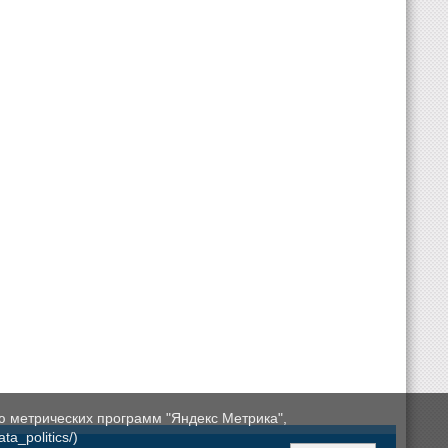
ю метрических программ "Яндекс Метрика",
a_politics/)