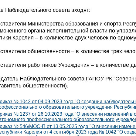
ав Наблюдательного совета входят:
дставители Министерства образования и спорта Респ
моченного органа исполнительной власти по управ
лики Карелия – в количестве двух человек по одному
дставители общественности – в количестве трех чело
дставители работников Учреждения – в количестве дв
датель Наблюдательного совета ГАПОУ РК "Северны
тавитель общественности).
риказ № 1042 от 04.09.2023 года "О создании наблюдательн
рофессионального образовательного учреждения Республи
риказ № 1237 от 26.10.2023 года "О внесении изменений в 
втономного профессионального образовательного учрежде
риказ № 546/МОС-П от 13.05.2025 года "О внесении измене
еспублики Карелия от 4 сентября 2023 года № 1042 "О созд