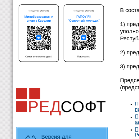
В сост
1) пре
уполно
Респуб
2) пре
3) пре
Предсе
(предс
П
п
П
а
П
Р
Версия для