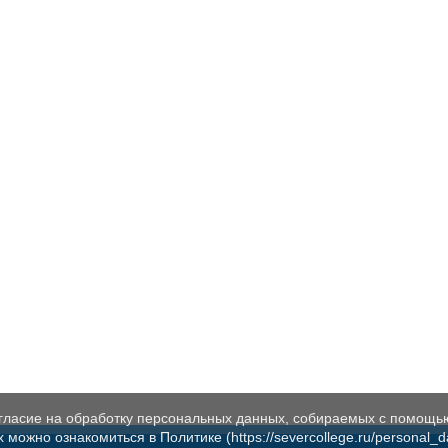
огласие на обработку персональных данных, собираемых с помощь
жно ознакомиться в Политике (https://severcollege.ru/personal_dat